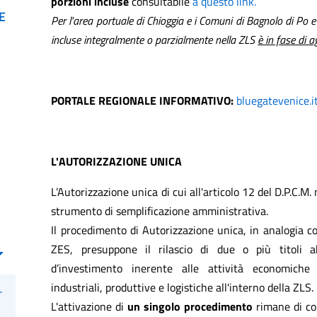
porzioni incluse
consultabile
a questo link.
E
Per l'area portuale di Chioggia e i Comuni di Bagnolo di Po e
incluse integralmente o parzialmente nella ZLS
è in fase di 
PORTALE REGIONALE INFORMATIVO:
bluegatevenice.i
L'AUTORIZZAZIONE UNICA
L’Autorizzazione unica di cui all'articolo 12 del D.P.C.M
strumento di semplificazione amministrativa.
Il procedimento di Autorizzazione unica, in analogia c
ZES, presuppone il rilascio di due o più titoli ab
d’investimento inerente alle attività economiche 
industriali, produttive e logistiche all'interno della ZLS.
-
L'attivazione di
un singolo procedimento
rimane di c