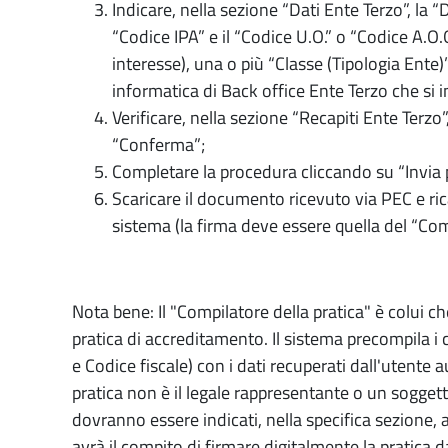
Indicare, nella sezione “Dati Ente Terzo”, la 
“Codice IPA” e il “Codice U.O.” o “Codice A.O.O
interesse), una o più “Classe (Tipologia Ente
informatica di Back office Ente Terzo che si 
Verificare, nella sezione “Recapiti Ente Terzo”
“Conferma”;
Completare la procedura cliccando su “Invia p
Scaricare il documento ricevuto via PEC e ric
sistema (la firma deve essere quella del “Com
Nota bene: Il "Compilatore della pratica" è colui 
pratica di accreditamento. Il sistema precompila
e Codice fiscale) con i dati recuperati dall'utente a
pratica non è il legale rappresentante o un soggett
dovranno essere indicati, nella specifica sezione, 
avrà il compito di firmare digitalmente la pratica d