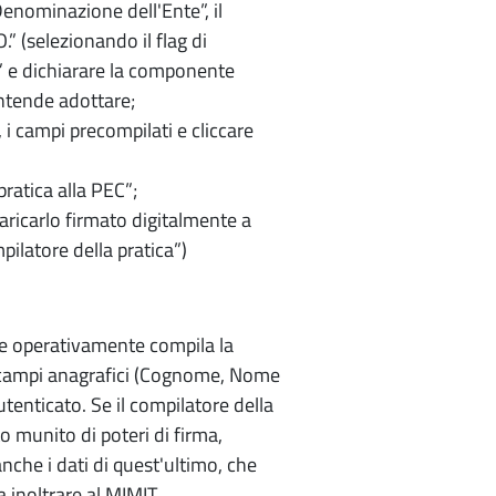
“Denominazione dell'Ente”, il
.” (selezionando il flag di
)” e dichiarare la componente
intende adottare;
, i campi precompilati e cliccare
ratica alla PEC”;
aricarlo firmato digitalmente a
pilatore della pratica”)
che operativamente compila la
 i campi anagrafici (Cognome, Nome
utenticato. Se il compilatore della
o munito di poteri di firma,
anche i dati di quest'ultimo, che
a inoltrare al MIMIT