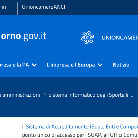
 in
Unioncamere
ANCI
presa e la PA
L'impresa e l'Europa
Notizie
e amministrazioni
Sistema Informatico degli Sportelli Unici (SSU)
Il
Sistema di Accreditamento (Suap, Enti e Compo
punto unico di accesso per i SUAP, gli Uffici Comu