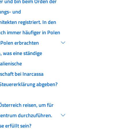
r und bin beim Orden der
rungs- und
tekten registriert. In den
uch immer häufiger in Polen
n Polen erbrachten
n, was eine ständige
talienische
chaft bei Inarcassa
 Steuererklärung abgeben?
Österreich reisen, um für
szentrum durchzuführen.
 erfüllt sein?