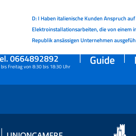
D: I Haben italienische Kunden Anspruch auf 
Elektroinstallationsarbeiten, die von einem 
Republik ansässigen Unternehmen ausgefüh
el. 0664892892
Guide
bis Freitag von 8:30 bis 18:30 Uhr