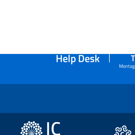
Help Desk
T
Montag 