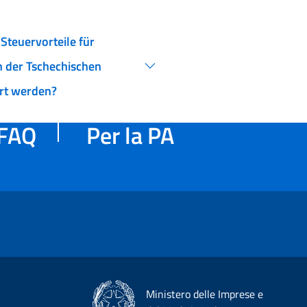
Steuervorteile für
in der Tschechischen
rt werden?
FAQ
Per la PA
Ministero delle Imprese e