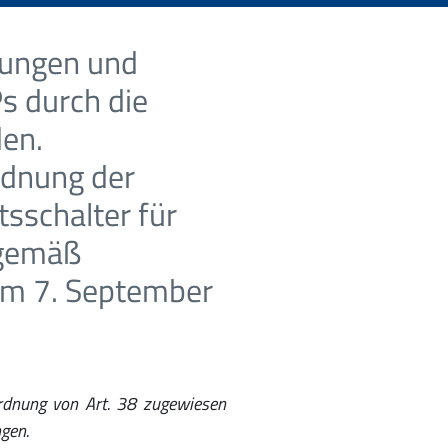
rungen und
s durch die
en.
rdnung der
tsschalter für
(gemäß
vom 7. September
rdnung von Art. 38 zugewiesen
gen.