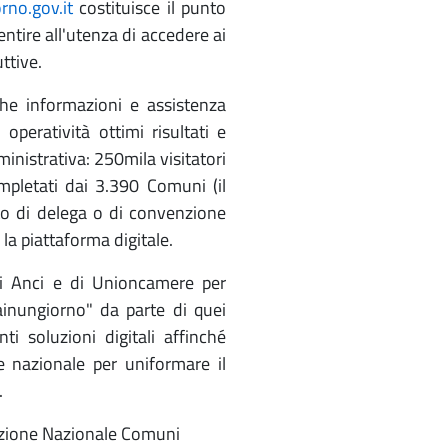
no.gov.it
costituisce il punto
entire all'utenza di accedere ai
uttive.
nche informazioni e assistenza
operatività ottimi risultati e
nistrativa: 250mila visitatori
mpletati dai 3.390 Comuni (il
rto di delega o di convenzione
a piattaforma digitale.
di Anci e di Unioncamere per
sainungiorno" da parte di quei
i soluzioni digitali affinché
e nazionale per uniformare il
.
ciazione Nazionale Comuni