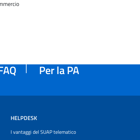
Commercio
FAQ
Per la PA
HELPDESK
I vantaggi del SUAP telematico