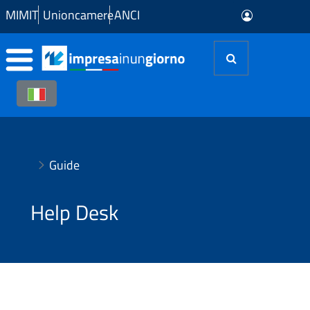
Skip to Main Content
MIMIT
Unioncamere
ANCI
Guide
Help Desk